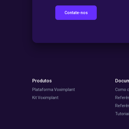
Contate-nos
Produtos
Docum
Plataforma Voximplant
Como 
Kit Voximplant
Referên
Referên
Tutoria