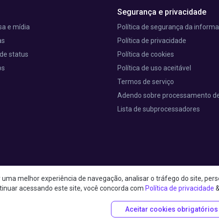
Segurança e privacidade
a e mídia
Política de segurança da inform
as
Política de privacidade
de status
Política de cookies
os
Política de uso aceitável
Termos de serviço
Adendo sobre processamento d
Lista de subprocessadores
uma melhor experiência de navegação, analisar o tráfego do site, perso
t 25th Street, RM 403 Nova York, NY 10001, Estados Unidos da América
tinuar acessando este site, você concorda com
Política de privacidade
Aceitar cookies obrigatórios