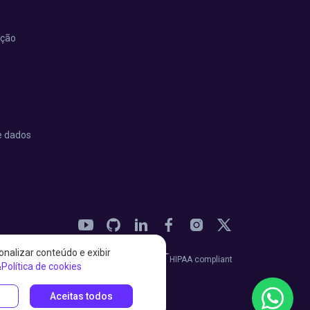
ação
e dados
nalizar conteúdo e exibir
27001:2022 certified
HIPAA compliant
&
Política de cookies
Aceitas todos