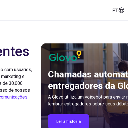
PT
eços
Histórias de clientes
Ferramentas
entes
o com usuários,
Chamadas automati
e marketing e
entregadores da Gl
s de 30.000
esso de nossos
comunicações
A Glovo utiliza um voicebot para enviar
lembrar entregadores sobre seus débit
Ler a história