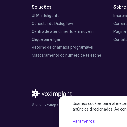
Soluções
Sobre
URA inteligente
Imprens
Conector do Dialogflow
Carreir
Centro de atendimento em nuvem
Página 
Clique para ligar
Contat
Retorno de chamada programável
Mascaramento do número de telefone
Usamos cookies para oferecer 
© 2026 Voximplant®. Todos os direitos reservados. 150 Wes
anúncios direcionados. Ao con
Parâmetros