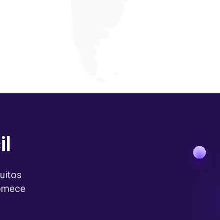
il
uitos
comece