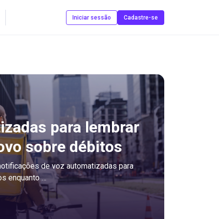
Contate-nos
Iniciar sessão
Cadastre-se
zadas para lembrar
ovo sobre débitos
 notificações de voz automatizadas para
os enquanto …