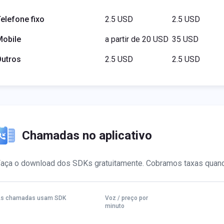
elefone fixo
2.5 USD
2.5 USD
Mobile
a partir de 20 USD
35 USD
Outros
2.5 USD
2.5 USD
Chamadas no aplicativo
aça o download dos SDKs gratuitamente. Cobramos taxas quando
s chamadas usam SDK
Voz / preço por
minuto