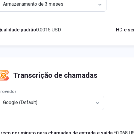
Armazenamento de 3 meses
Qualidade padrão
0.0015 USD
HD e se
Transcrição de chamadas
rovedor
Google (Default)
reço por minuto para chamadas de entrada e saída *
0.068 U