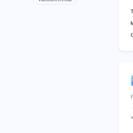
T
F
A