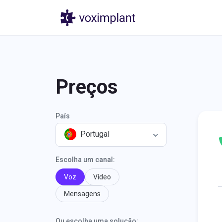
Produtos
Pr
Preços
País
Portugal
Escolha um canal:
Voz
Vídeo
Mensagens
Ou escolha uma solução: