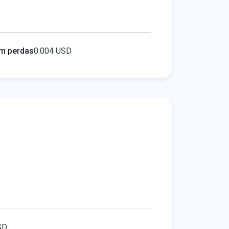
m perdas
0.004 USD
SD