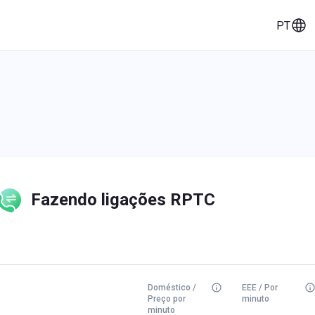
PT
eços
Histórias de clientes
Ferramentas
Fazendo ligações RPTC
Doméstico /
EEE / Por
Preço por
minuto
minuto