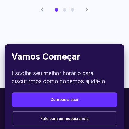
disso, o provedor anterior utilizava apenas DTMF, mas
testes A/B em vários países mostraram que a taxa de
conversão do ASR era 10% mais alta do que a do DTMF.
Saiba mais
Antonio García-Bragado Casellas
Gerenciador global de dinheiro na Glovo
Vamos Começar
Escolha seu melhor horário para
discutirmos como podemos ajudá-lo.
Comece a usar
Fale com um especialista