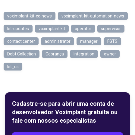
voximplant-kit-cc-news
voximplant-kit-automation-news
kit-updates
voximplant kit
operator
supervisor
contact center
administrator
manager
FGTS
Debt Collection
Cobrança
Integration
owner
kit_us
Cadastre-se para abrir uma conta de
desenvolvedor Voximplant gratuita ou
fale com nossos especialistas