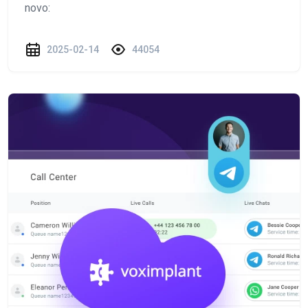
novo:
2025-02-14
44054