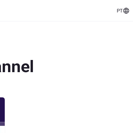
PT
eços
Histórias de clientes
Ferramentas
annel