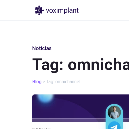
Produtos
Pr
Notícias
Tag: omnich
Blog
>
Tag: omnichannel