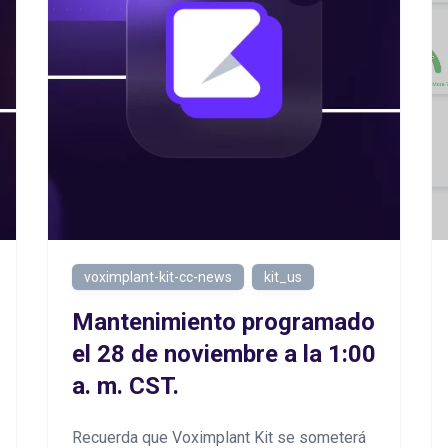
voximplant-kit-cc-news
kit_us
Mantenimiento programado
el 28 de noviembre a la 1:00
a. m. CST.
Recuerda que Voximplant Kit se someterá