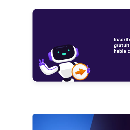
Inscrí
gratuit
hable 