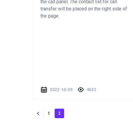
the call panel. The contact list for call
transfer will be placed on the right side of
the page.
2023-10-09
4633
1
2