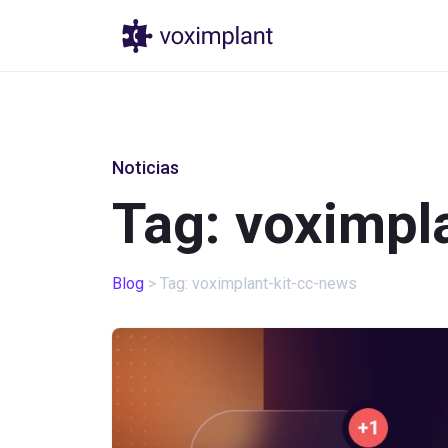
Productos
Prec
Noticias
Tag: voximpl
Blog
>
Tag: voximplant-kit-cc-news