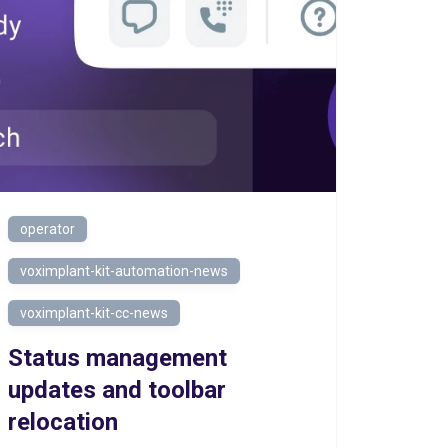
operator
voximplant-kit-automation-news
voximplant-kit-cc-news
Status management
updates and toolbar
relocation