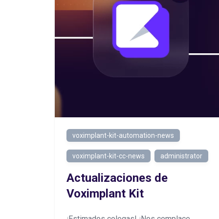
voximplant-kit-automation-news
voximplant-kit-cc-news
administrator
Actualizaciones de
Voximplant Kit
¡Estimados colegas! ¡Nos complace