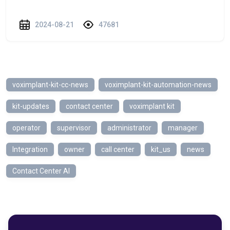
2024-08-21
47681
voximplant-kit-cc-news
voximplant-kit-automation-news
kit-updates
contact center
voximplant kit
operator
supervisor
administrator
manager
Integration
owner
call center
kit_us
news
Contact Center AI