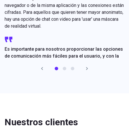
navegador o de la misma aplicación y las conexiones están
cifradas. Para aquellos que quieren tener mayor anonimato,
hay una opción de chat con video para 'usar' una máscara
de realidad virtual.
Es importante para nosotros proporcionar las opciones
de comunicación más fáciles para el usuario, y con la
ayuda de Voximplant logramos la implementación de
chats de video que son totalmente consistentes con los
requisitos de Pure y son cómodos para nuestros
usuarios. Llegamos con máscaras virtuales que ocultan
las caras, así como un fondo animado que interactúa
con el usuario en el video y la funcionalidad de la
plataforma nos permite implementar todas nuestras
ideas.
Nuestros clientes
Olga Petrunina