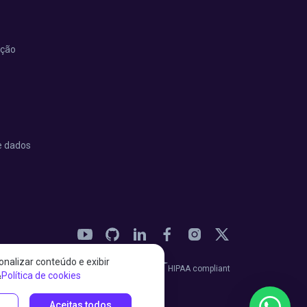
ação
e dados
nalizar conteúdo e exibir
27001:2022 certified
HIPAA compliant
&
Política de cookies
Aceitas todos