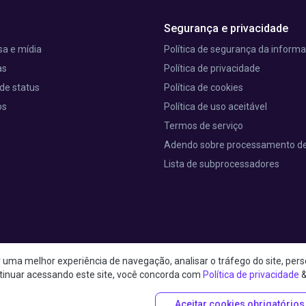
Segurança e privacidade
a e mídia
Política de segurança da inform
as
Política de privacidade
de status
Política de cookies
os
Política de uso aceitável
Termos de serviço
Adendo sobre processamento d
Lista de subprocessadores
uma melhor experiência de navegação, analisar o tráfego do site, perso
t 25th Street, RM 403 Nova York, NY 10001, Estados Unidos da América
tinuar acessando este site, você concorda com
Política de privacidade
Aceitar cookies obrigatórios