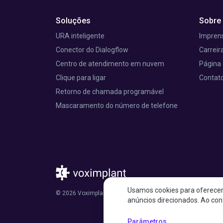
Soluções
Sobre
URA inteligente
Imprens
Conector do Dialogflow
Carreir
Centro de atendimento em nuvem
Página 
Clique para ligar
Contat
Retorno de chamada programável
Mascaramento do número de telefone
Usamos cookies para oferecer 
© 2026 Voximplant®. Todos os direitos reservados. 150 Wes
anúncios direcionados. Ao con
Parâmetros