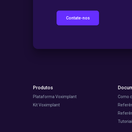
Contate-nos
Produtos
Docum
Plataforma Voximplant
Como 
Kit Voximplant
Referên
Referên
Tutoria