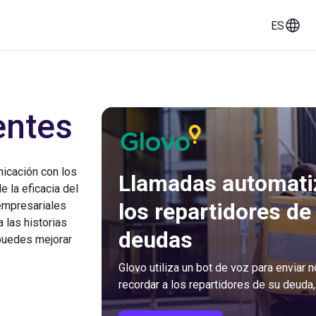
ES
ios
Historias de clientes
Documentación
entes
nicación con los
Llamadas automatiz
e la eficacia del
los repartidores de
empresariales
 las historias
deudas
puedes mejorar
Glovo utiliza un bot de voz para enviar 
recordar a los repartidores de su deuda,