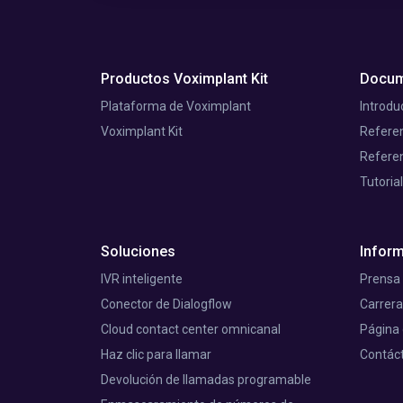
Productos Voximplant Kit
Docum
Plataforma de Voximplant
Introdu
Voximplant Kit
Referen
Referen
Tutoria
Soluciones
Infor
IVR inteligente
Prensa
Conector de Dialogflow
Carrer
Cloud contact center omnicanal
Página
Haz clic para llamar
Contác
Devolución de llamadas programable